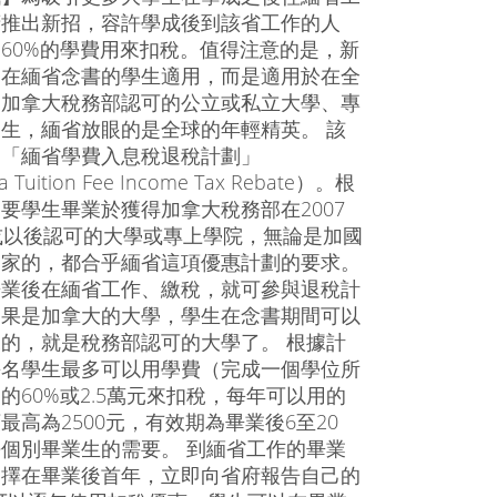
府推出新招，容許學成後到該省工作的人
60%的學費用來扣稅。值得注意的是，新
是在緬省念書的學生適用，而是適用於在全
間加拿大稅務部認可的公立或私立大學、專
生，緬省放眼的是全球的年輕精英。 該
為「緬省學費入息稅退稅計劃」
 Tuition Fee Income Tax Rebate）。根
要學生畢業於獲得加拿大稅務部在2007
或以後認可的大學或專上學院，無論是加國
國家的，都合乎緬省這項優惠計劃的要求。
畢業後在緬省工作、繳稅，就可參與退稅計
如果是加拿大的大學，學生在念書期間可以
的，就是稅務部認可的大學了。 根據計
每名學生最多可以用學費（完成一個學位所
的60%或2.5萬元來扣稅，每年可以用的
最高為2500元，有效期為畢業後6至20
個別畢業生的需要。 到緬省工作的畢業
選擇在畢業後首年，立即向省府報告自己的