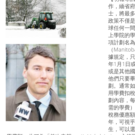
作，緬省
士，將最多
政策不僅
球任何一
上學院的學
項計劃名
（Manitoba
據規定，只
年1月1日
或是其他
他們只要
劃。通常
用學費扣稅
劃內容，
需的學費）
稅務優惠額
年，可視乎
生，可以