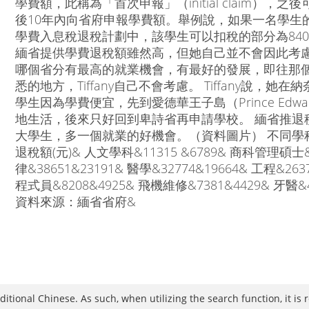
學費額，此稱為「首次申報」（initial claim）
後10年內向省府申報學費額。舉例說，如果一名學生的
學費入息稅退稅計劃中，該學生可以扣稅的部分為8400元（
緬省提供學費退稅額雖然高，但她自己並不會因此考
哪個省分有最高的就業機會，有最好的發展，即往那
悉的地方，Tiffany自己不會考慮。 Tiffany說，她
學生因為學費便宜，先到愛德華王子島（Prince Edwa
地生活，後來只好回到卑詩省再申請學校。 緬省推退
大學生，多一個就業的好機會。（資料圖片） 不同學科學
退稅額(元)& 人文學科&11315 &6789& 商科管理碩士&34
律&38651&23191& 醫學&32774&19664& 工程&263
程式員&8208&4925& 飛機維修&7381&4429& 牙醫&4
資料來源：緬省省府&
raditional Chinese. As such, when utilizing the search function, it 