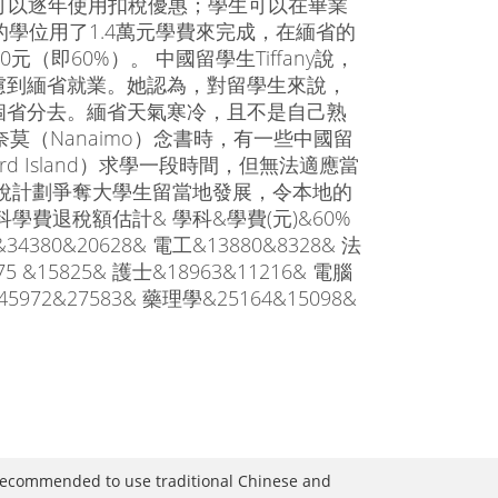
，之後可以逐年使用扣稅優惠；學生可以在畢業
學位用了1.4萬元學費來完成，在緬省的
即60%）。 中國留學生Tiffany說，
慮到緬省就業。她認為，對留學生來說，
個省分去。緬省天氣寒冷，且不是自己熟
在納奈莫（Nanaimo）念書時，有一些中國留
rd Island）求學一段時間，但無法適應當
稅計劃爭奪大學生留當地發展，令本地的
費退稅額估計& 學科&學費(元)&60%
380&20628& 電工&13880&8328& 法
75 &15825& 護士&18963&11216& 電腦
5972&27583& 藥理學&25164&15098&
is recommended to use traditional Chinese and