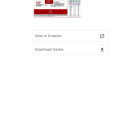
View in browser
launch
Download media
file_download