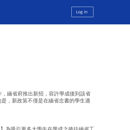
Log in
作，緬省府推出新招，容許學成後到該省
的是，新政策不僅是在緬省念書的學生適
訊】為吸引更多大學生在學成之後往緬省工