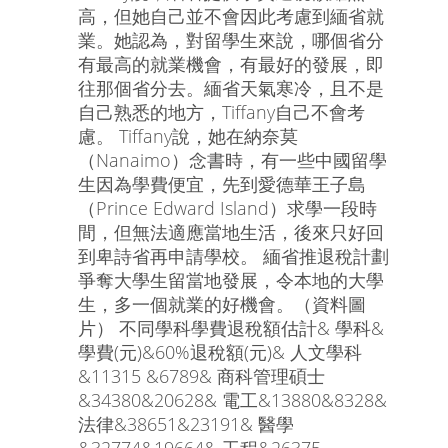
高，但她自己並不會因此考慮到緬省就
業。她認為，對留學生來說，哪個省分
有最高的就業機會，有最好的發展，即
往那個省分去。緬省天氣寒冷，且不是
自己熟悉的地方，Tiffany自己不會考
慮。 Tiffany說，她在納奈莫
（Nanaimo）念書時，有一些中國留學
生因為學費便宜，先到愛德華王子島
（Prince Edward Island）求學一段時
間，但無法適應當地生活，後來只好回
到卑詩省再申請學校。 緬省推退稅計劃
爭奪大學生留當地發展，令本地的大學
生，多一個就業的好機會。（資料圖
片） 不同學科學費退稅額估計& 學科&
學費(元)&60%退稅額(元)& 人文學科
&11315 &6789& 商科管理碩士
&34380&20628& 電工&13880&8328&
法律&38651&23191& 醫學