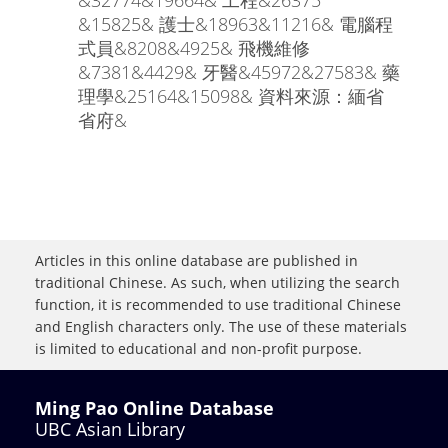
&32774&19664& 工程&26375
&15825& 護士&18963&11216& 電腦程
式員&8208&4925& 飛機維修
&7381&4429& 牙醫&45972&27583& 藥
理學&25164&15098& 資料來源：緬省
省府&
Articles in this online database are published in
traditional Chinese. As such, when utilizing the search
function, it is recommended to use traditional Chinese
and English characters only. The use of these materials
is limited to educational and non-profit purpose.
Ming Pao Online Database
UBC Asian Library