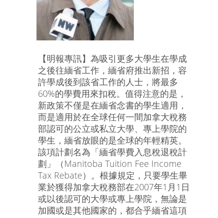
【明報專訊】為吸引更多大學生在學成
之後往緬省工作，緬省府推出新招，容
許學成後到該省工作的人士，將最多
60%的學費用來扣稅。值得注意的是，
新政策不僅是在緬省念書的學生適用，
而是適用於在全球任何一間加拿大稅務
部認可的公立或私立大學、專上學院的
學生，緬省放眼的是全球的年輕精英。
該項計劃名為「緬省學費入息稅退稅計
劃」（Manitoba Tuition Fee Income
Tax Rebate）。根據規定，只要學生畢
業於獲得加拿大稅務部在2007年1月1日
或以後認可的大學或專上學院，無論是
加國或是其他國家的，都合乎緬省這項