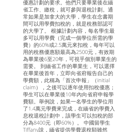
優惠計劃的要求。他們只要畢業後在緬
省工作、繳稅，就可參與退稅計劃。通
常如果是加拿大的大學，學生在念書期
間可以用學費扣稅的，就是稅務部認可
的大學了。 根據計劃內容，每名學生最
多可以用學費（完成一個學位所需的學
費）的60%或2.5萬元來扣稅，每年可以
用的稅務優惠額最高為2500元，有效期
為畢業後6至20年，可視乎個別畢業生的
需要。 到緬省工作的畢業生，可以選擇
在畢業後首年，立即向省府報告自己的
學費額，此稱為「首次申報」（initial
claim），之後可以逐年使用扣稅優惠；
學生可以在畢業後10年內向省府申報學
費額。舉例說，如果一名學生的學位用
了1.4萬元學費來完成，在緬省的學費入
息稅退稅計劃中，該學生可以扣稅的部
分為8400元（即60%）。 中國留學生
Tiffany說，緬省提供學費退稅額雖然