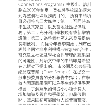
Connections Programs）中撥出。該計
劃在2005年制定，旨在將學校設施擴大
到為整個社區服務的目的。 所有申請項
目必須符合三大條件：第一，可同時為
學生及其家庭，以及當地社區提供服
務；第二，充分利用學校現有或新增的
設備；第三，為整個社區未來發展提供
長期便利。 而從今年春季開始，列市已
經與全國性非牟利機構Evergreen合作，
研究建立社區及學校合作管理的蔬果園
的可能性。列治文中學的申請即是希望
在此框架下提出的。 市公園及公共事務
總監森普爾（Dave Semple）在提交一
般事務委員會的分析報告中指出，在學
校內開闢蔬果園可以為學生們提供學習
機會，了解蔬果如何從小小種子長大，
增加知識及親自動手學習，但暑假期
間，蔬果園卻可能因無人照管而荒廢。