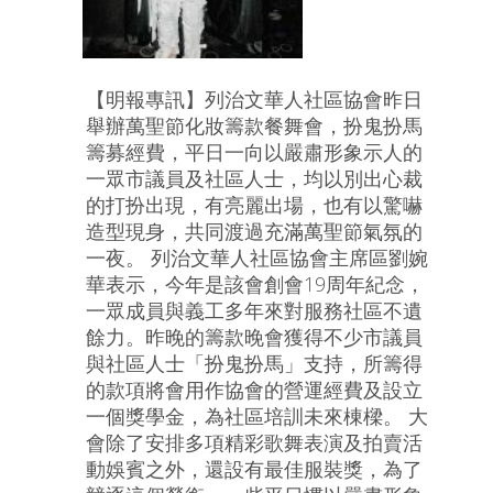
【明報專訊】列治文華人社區協會昨日
舉辦萬聖節化妝籌款餐舞會，扮鬼扮馬
籌募經費，平日一向以嚴肅形象示人的
一眾市議員及社區人士，均以別出心裁
的打扮出現，有亮麗出場，也有以驚嚇
造型現身，共同渡過充滿萬聖節氣氛的
一夜。 列治文華人社區協會主席區劉婉
華表示，今年是該會創會19周年紀念，
一眾成員與義工多年來對服務社區不遺
餘力。昨晚的籌款晚會獲得不少市議員
與社區人士「扮鬼扮馬」支持，所籌得
的款項將會用作協會的營運經費及設立
一個獎學金，為社區培訓未來棟樑。 大
會除了安排多項精彩歌舞表演及拍賣活
動娛賓之外，還設有最佳服裝獎，為了