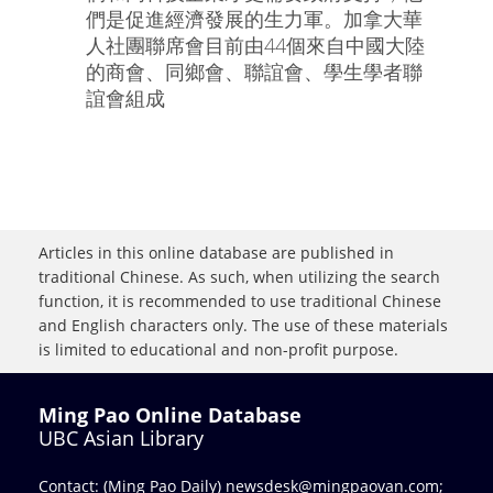
們是促進經濟發展的生力軍。加拿大華
人社團聯席會目前由44個來自中國大陸
的商會、同鄉會、聯誼會、學生學者聯
誼會組成
Articles in this online database are published in
traditional Chinese. As such, when utilizing the search
function, it is recommended to use traditional Chinese
and English characters only. The use of these materials
is limited to educational and non-profit purpose.
Ming Pao Online Database
UBC Asian Library
Contact: (Ming Pao Daily)
newsdesk@mingpaovan.com
;