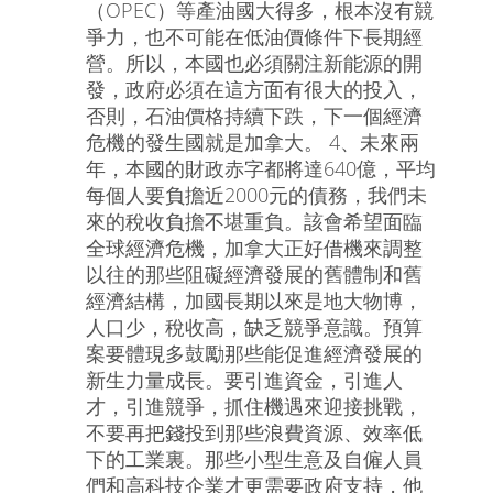
（OPEC）等產油國大得多，根本沒有競
爭力，也不可能在低油價條件下長期經
營。所以，本國也必須關注新能源的開
發，政府必須在這方面有很大的投入，
否則，石油價格持續下跌，下一個經濟
危機的發生國就是加拿大。 4、未來兩
年，本國的財政赤字都將達640億，平均
每個人要負擔近2000元的債務，我們未
來的稅收負擔不堪重負。該會希望面臨
全球經濟危機，加拿大正好借機來調整
以往的那些阻礙經濟發展的舊體制和舊
經濟結構，加國長期以來是地大物博，
人口少，稅收高，缺乏競爭意識。預算
案要體現多鼓勵那些能促進經濟發展的
新生力量成長。要引進資金，引進人
才，引進競爭，抓住機遇來迎接挑戰，
不要再把錢投到那些浪費資源、效率低
下的工業裏。那些小型生意及自僱人員
們和高科技企業才更需要政府支持，他