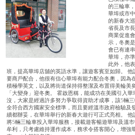
的三輪車，
華埠或市
的新春大巡
省長及市長
商業促進會
示，冬奧
會已有連
華埠，亦
此外，他
班，提高華埠店舖的英語水準，讓遊客賓至如歸。 他
要商戶配合，他很有信心華埠有能力配合冬奧，因為
積極學英文，以及將街道保持得整潔及布置得美輪美
「大變身」迎冬奧。 霍啟恩稱，能成功在美國引入華
沒，大家是經過許多努力爭取得資助才成事，該5輛
全符合西方國家安全標準，而且要經溫市政府檢驗及
續都辦妥，在華埠舉行的新春大遊行可正式亮相。 他
將5輛三輪車投入華埠服務，接載遊客暢遊華埠及溫
牟利，只考慮維持運作成本，務求令搭客開心，增強華