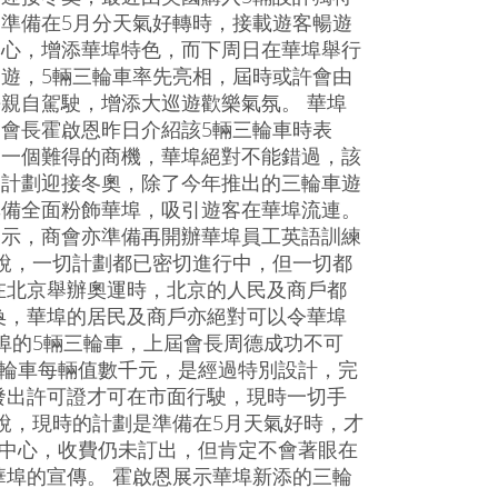
準備在5月分天氣好轉時，接載遊客暢遊
中心，增添華埠特色，而下周日在華埠舉行
遊，5輛三輪車率先亮相，屆時或許會由
親自駕駛，增添大巡遊歡樂氣氛。 華埠
會長霍啟恩昨日介紹該5輛三輪車時表
是一個難得的商機，華埠絕對不能錯過，該
串計劃迎接冬奧，除了今年推出的三輪車遊
準備全面粉飾華埠，吸引遊客在華埠流連。
表示，商會亦準備再開辦華埠員工英語訓練
說，一切計劃都已密切進行中，但一切都
在北京舉辦奧運時，北京的人民及商戶都
奐，華埠的居民及商戶亦絕對可以令華埠
埠的5輛三輪車，上屆會長周德成功不可
三輪車每輛值數千元，是經過特別設計，完
發出許可證才可在市面行駛，現時一切手
說，現時的計劃是準備在5月天氣好時，才
市中心，收費仍未訂出，但肯定不會著眼在
埠的宣傳。 霍啟恩展示華埠新添的三輪