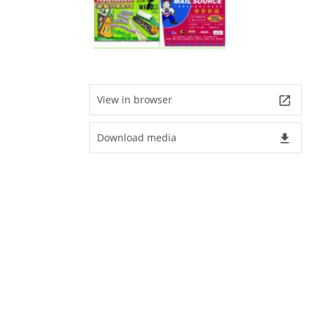
View in browser
launch
Download media
file_download