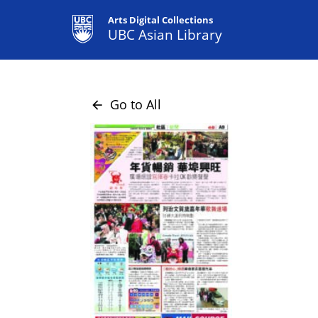
Arts Digital Collections
UBC Asian Library
Go to All
arrow_back