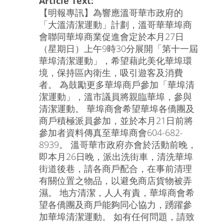
Article Text:
【明報專訊】為響應溫哥華市政府的
「大溫清潔運動」計劃，溫哥華華埠商
會聯同華埠商業促進會定於本月27日
（星期日）上午9時30分展開「第十一屆
華埠清潔運動」，希望藉此美化華埠環
境，保持區內衛生，吸引遊客及消費
者。 為鼓勵更多華埠商戶參加「華埠清
潔運動」，溫市議員將親臨華埠，參與
清潔運動。 華埠商會希望華埠各僑團及
商戶積極派員參加，並於本月21日前將
參加者資料傳真至華埠商會604-682-
8939。 溫哥華市政府亦會於活動前晚，
即本月26日晚，派出洗街車，清洗華埠
街道後巷，請各商戶配合，在事前清理
有關位置之物品，以避免商店貨物被弄
濕。 地方清潔，人人有責，華埠商會希
望各僑團及商戶能夠同心協力，踴躍參
加華埠清潔運動。 如有任何問題，請致