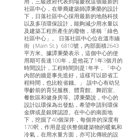
用，三級政府代表到場慶祝這個最新的
社區中心，在華裔建築師譚秉榮的設計
下，日落社區中心採用最新的地熱科技
以及多項環保設計，能夠減少用水量以
及建築工程所產生的廢物，堪稱「綠色
社區中心」。 日落社區中心位在溫市緬
街（Main St.）6810號，內部面積2643
平方米。據譚秉榮表示，這個中心的使
用期可長達100年，是他花了1年3個月的
時間設計，工程時間則是1年半，「中心
內部的牆是事先造好，這樣可以節省工
程時間，也比較省錢。」 該中心有幼兒
學齡前的育兒服務、體育館、舞蹈室、
餐飲區和健身房等。譚秉榮說，中心的
設計以環保為出發點，希望申請到環保
金牌或是銀牌認證。在中心的南面地
下，挖掘了40個深井，每個井的深度有
170呎，作用是提供整個建築物的暖氣和
冷氣，在用水量方面，亦可比傳統的設