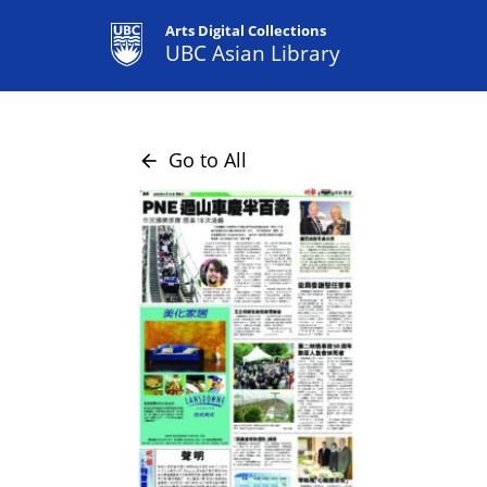
Arts Digital Collections
UBC Asian Library
Go to All
arrow_back