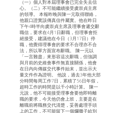
（一）個人對本屆理事會已完全失去信
心。（二）不可能繼續接受虞崇貞主席
的領導。 本報昨晚與陳一元取得聯絡，
他親口證實該傳真信件屬實。他在昨日
下午4時半向虞崇貞主席及理事會遞交辭
職信，要求在4月1日辭職，但理事會拒
絕接受，建議他在今日（3月17日）停
職，他覺得理事會的要求不合理亦不合
法，所以單方面宣布辭職。 陳一元以
「一言難盡」來形容這次辭職，但強調
與月前的史維會事件無直接關係，他會
在日內向傳媒交代事件始末，並出示大
量文件作為證明。 他說，過去3年他大部
分時間每周工作7日，累積了56日年假，
超時工作的時間是以千小時計算。 陳一
元說，他不可能接受理事會要他即時離
職的要求，今天他仍會上班，主要是在
離職前將職務交代清楚，妥善處理手頭
上的工作，不可能留下一個爛攤子給別