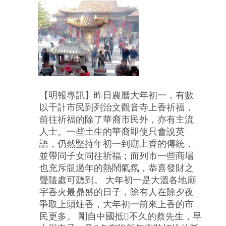
【明報專訊】昨日農曆大年初一，有數
以千計市民到列治文觀音寺上香祈福，
前往祈福的除了華裔市民外，亦有主流
人士。一些土生的華裔即使只會說英
語，仍然堅持年初一到廟上香的傳統，
並帶同子女同往祈福；而列市一些商場
也充斥覑過年的熱鬧氣氛，恭喜發財之
聲隨處可聽到。 大年初一是大溫各地廟
宇香火最鼎盛的日子，除有人在除夕夜
爭取上頭炷香，大年初一前來上香的市
民更多。 剛自中國抵不久的蔡先生，早