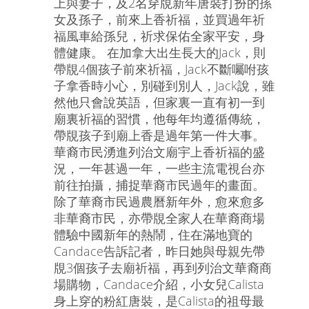
上與妻子，及2名穿覑新年唐裝打扮的孫
女及孫子，前來上香祈福，並買過年祈
福風車給孫兒，祈求保佑全家平安，身
體健康。 在加拿大出生長大的Jack，則
帶覑4個孩子前來祈福，Jack不斷囑咐孩
子拿香時小心，別碰到別人，Jack說，雖
然他只會說英語，但家裏一直有初一到
廟裏祈福的習慣，他每年均遵循傳統，
帶覑孩子到廟上香是過年第一件大事。
華裔市民湧進列治文廟宇上香祈福的盛
況，一年甚過一年，一些主流電視台亦
前往拍攝，捕捉華裔市民過年的畫面。
除了華裔市民過農曆新年外，愈來愈多
非華裔市民，亦帶覑全家人在華裔商場
體驗中國新年的熱鬧，住在滿地寶的
Candace告訴記者，昨日她與母親先帶
覑3個孩子去廟祈福，再到列治文華裔商
場購物，Candace介紹，小女兒Calista
身上穿的粉紅唐裝，是Calista的祖母最