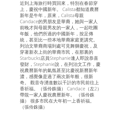
近到上海旅行時買回來，特別在春節穿
上，慶祝中國新年。 Calista都知道農曆
新年是牛年，原來，Calista母親
Candace的男朋友是華裔，她與一家人
前晚才與母親男友的一家人，一起吃團
年飯，他們所過的中國新年，按足傳
統，甚至比一些本地華裔家庭更講究。
列治文華裔商場到處可見舞獅慶祝，及
穿著新衣上街的華裔市民，在那裏的
Starbucks店員Stephanie逢人即說恭喜
發財，Stephanie說，在列治文工作，慶
祝農曆新年的氣氛甚至比慶祝新曆新年
濃，感覺像是過了兩次新年般，很新
奇。 觀音寺湧進數以千計的市民前往上
香祈福。（張伶銖攝） Candace（左2）
帶覑一家人慶祝農曆新年。 （張伶銖
攝） 很多市民在大年初一上香祈福。
（張伶銖攝）