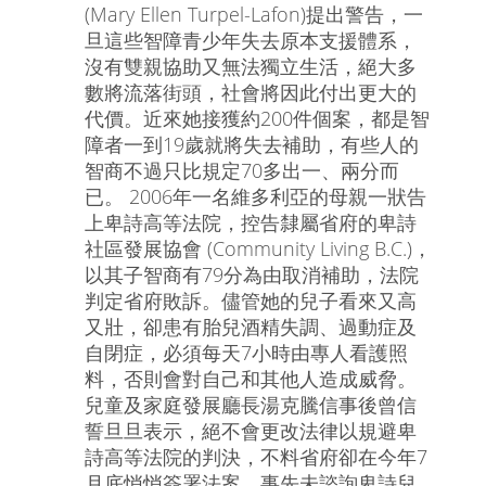
(Mary Ellen Turpel-Lafon)提出警告，一
旦這些智障青少年失去原本支援體系，
沒有雙親協助又無法獨立生活，絕大多
數將流落街頭，社會將因此付出更大的
代價。近來她接獲約200件個案，都是智
障者一到19歲就將失去補助，有些人的
智商不過只比規定70多出一、兩分而
已。 2006年一名維多利亞的母親一狀告
上卑詩高等法院，控告隸屬省府的卑詩
社區發展協會 (Community Living B.C.)，
以其子智商有79分為由取消補助，法院
判定省府敗訴。儘管她的兒子看來又高
又壯，卻患有胎兒酒精失調、過動症及
自閉症，必須每天7小時由專人看護照
料，否則會對自己和其他人造成威脅。
兒童及家庭發展廳長湯克騰信事後曾信
誓旦旦表示，絕不會更改法律以規避卑
詩高等法院的判決，不料省府卻在今年7
月底悄悄簽署法案，事先未諮詢卑詩兒