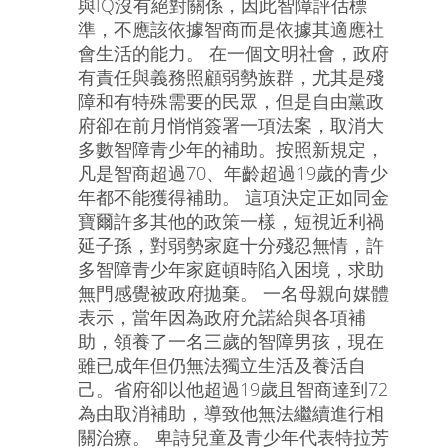
與IQ沒有絕對關係，因此智障評估標
準，不應該依據智商而是依據其適應社
會生活的能力。 在一個文明社會，政府
有責任與義務照顧弱勢族群，尤其是殘
障和有特殊需要的民眾，但是自由黨政
府卻在前月悄悄簽署一項法案，取消大
多數智障青少年的補助。按照新規定，
凡是智商超過70、年齡超過19歲的青少
年都不能獲得補助。 這項決定正如同金
寶爾許多其他的政策一樣，短視近利禍
延子孫，對弱勢家庭十分殘忍無情，許
多智障青少年家庭頓時陷入困境，求助
無門感覺被政府拋棄。 一名母親向媒體
表示，當年因為政府允諾給與各項補
助，領養了一名三歲的智障男孩，現在
雖已成年但仍無法獨立生活及養活自
己。省府卻以他超過19歲且智商達到72
為由取消補助，導致他無法繼續進行相
關治療。 卑詩兒童及青少年代表特拉芳