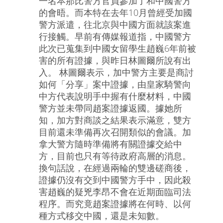
一名本那比警方官員參加了和中國警方
的會晤。而本特在去年10月曾經受加國
警方派遣，往北京與中國方面就該案進
行接觸。早前有傳媒報道指，中國警方
此次已蒐集到中國女留學生趙巍6年前被
害的所有證據，與昨日林圖爾所說有出
入。 林圖爾表示，加中警方主要是商討
如何「分享」案中證據，由皇家騎警向
中方代表說明手中握有什麼材料，中國
警方並未帶同趙案證據返國。據她所
知，加方對商談之結果表示滿意，雙方
目前還未準備再次召開類似的會議。加
拿大警方隨時準備將有關證據交給中
方，目前也只有等待政府高層的消息。
換句話說，在經過兩輪的雙邊磋商後，
證據仍沒有交到中國警方手中，因此殺
害趙巍的疑兇李昂不會在近期面臨司法
程序。而究竟趙案證據將在何時、以何
種方式移交中國，還是未知數。