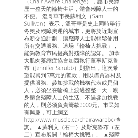
（Chair Aware Challenge），讓市民經
歷一整天的輪椅生活，體會殘障人士的
不便。 溫哥華市長蘇利文（Sam
Sullivan）表示，溫哥華是史上同時舉行
冬奧及殘障奧運的城市，更將於近期宣
布新交通計劃，讓殘障人士能輕鬆使用
所有交通服務。這場「輪椅大挑戰」，
能夠教育市民提高對殘障的認知。 加拿
大肌肉萎縮症協會加西執行董事斯克魯
布（Jennifer Scrubb）則指出，這次希
望能籌到5萬元的善款，用以購買器材及
提供服務。參加挑戰的機構代表或是個
人，必須坐在輪椅上渡過整整一天，親
身體會殘障人士的生活。不過參加挑戰
的人，則必須負責籌款2000元。市民如
有興趣，可上網至
http://www.muscle.ca/chairawarebc/查
詢。 ▲蘇利文（右一）及斯克魯布（左
二）宣布展開「輪椅大挑戰」。 ▲殘障