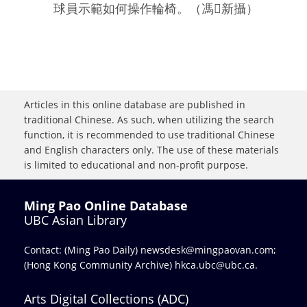
球員示範如何操作輪椅。（馮新攝）
Articles in this online database are published in
traditional Chinese. As such, when utilizing the search
function, it is recommended to use traditional Chinese
and English characters only. The use of these materials
is limited to educational and non-profit purpose.
Ming Pao Online Database
UBC Asian Library
Contact: (Ming Pao Daily)
newsdesk@mingpaovan.com
;
(Hong Kong Community Archive)
hkca.ubc@ubc.ca
.
Arts Digital Collections (ADC)