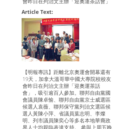
會昨日在列治文主辦「迎奧運茶話會」
Article Text:
【明報專訊】距離北京奧運會開幕還有
19天，加拿大溫哥華中國大專院校校友
會昨日在列治文主辦「迎奧運茶話
會」，吸引逾百人參加。聯邦自由黨國
會議員陳卓愉、聯邦自由黨京士威選區
候選人袁薇、聯邦保守黨列治文選區候
選人黃陳小萍、省議員葉志明、李燦
明、列市議員陳奕心等多名本地華裔政
界人士均親臨表達支持。 參與上周五晚