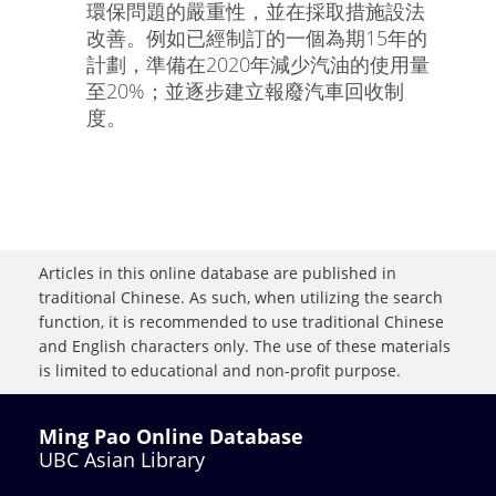
環保問題的嚴重性，並在採取措施設法
改善。例如已經制訂的一個為期15年的
計劃，準備在2020年減少汽油的使用量
至20%；並逐步建立報廢汽車回收制
度。
Articles in this online database are published in
traditional Chinese. As such, when utilizing the search
function, it is recommended to use traditional Chinese
and English characters only. The use of these materials
is limited to educational and non-profit purpose.
Ming Pao Online Database
UBC Asian Library