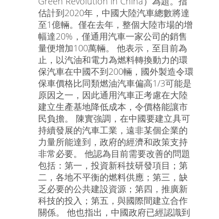
Green Revolution in China）為題。指
估計到2020年，中國大陸汽車總數將達
至1億輛。僅在去年，整個大陸市場的增
幅達20%，僅通用汽車一家公司的銷售
量便增加100萬輛。 他表示，至目前為
止，以汽油和電力為燃料轉換動力的環
保汽車在中國不到200輛，國外製造令環
保車價格比同類燃油汽車偏高1/3可能是
原因之一，因此通用汽車正考慮在大陸
建立生產基地降低成本，令價格能讓市
民負擔。 陳實強調，在中國要建立具可
持續發展的汽車工業，遠非某個企業的
力量所能達到，政府的經濟和政策支持
非常必要。 他認為目前需要改善的問題
包括：第一，投資新科技研發項目；第
二，各地不平衡的燃料供應；第三，缺
乏必要的公共建設資源；第四，推廣新
科技的投入；第五，與國際間建立合作
關係。 他也指出，中國政府已經認識到