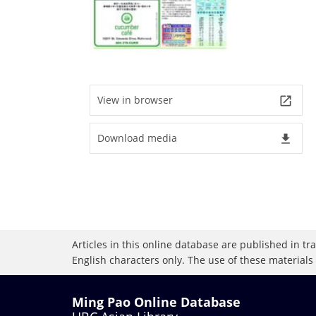
View in browser
launch
Download media
file_download
Articles in this online database are published in t
English characters only. The use of these materials
Ming Pao Online Database