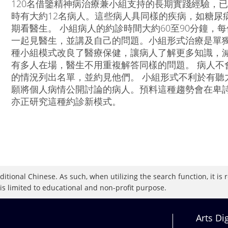
120名借鑒精神病治療兼小組支持的長期實踐經驗，
時有大約12名病人。這些病人具同樣的疾病，如糖尿
期看醫生。 小組病人的約診時間大約60至90分鐘，
一起見醫生，並講及自己的問題。小組形式治療是單獨
種小組模式改良了醫療保健，讓病人了解更多知識，
有多人在場，醫生不用重複解答同樣的問題。 病人不
的情況列出名單，並約見他們。 小組形式不利於有聽
願將個人病情公開討論的病人。預料這種趨勢會在卑
亦正研究這種約診新模式。
raditional Chinese. As such, when utilizing the search function, it 
 is limited to educational and non-profit purpose.
Arts Di