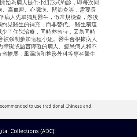
已開始為病人提供小組形式約診，即每次同
病、高血壓、心臟病、關節炎等，需要長
每個病人先單獨見醫生，做常規檢查，然後
約見醫生的補充，而非替代。 醫生稱這
減少了住院治療，同時亦省時，因為同時
會被強制參加這種小組。醫生會根據病人
力障礙或語言障礙的病人、癡呆病人和不
詩省擴展，風濕病和整形外科等專科醫生
is recommended to use traditional Chinese and
gital Collections (ADC)