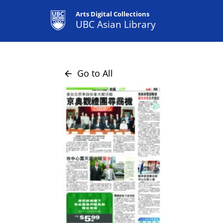
Arts Digital Collections
UBC Asian Library
Go to All
arrow_back