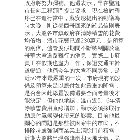
政府將努力彌補。他還表示，早在聖誕
市長向工程部門提出要求，現在檢討程
序已在進行當中，蘇安彤提出的動議為
時太晚。剛從墨西哥回來的羅品信則表
示，大溫各市鎮政府在清除積雪的花費
均倍增，溫市花費已達280萬元，是預算
的兩倍。儘管度假期間不斷聽到關於溫
哥華大雪道路難行的消息，實際上市府
員工在假期也盡力工作，保證交通主幹
道暢通。他稱今年的大雪不同尋常，是
近50年來最嚴重的一次，市府現有的設
備及預算未足以應付如此嚴重的降雪，
是否會因此添置設備還要全面考量後才
能決定，但他也承認，溫市近5、6年清
除積雪費用直線增加，顯示必須採取行
動應付氣候變化帶來的影響。目前他最
關心的問題是那些被困家中的市民，不
排除考慮強制商業業主清除門前積雪。
近期大溫將出現強降雨和大風天氣，民