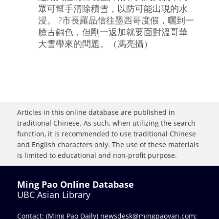
眾可幫手清除積雪，以防可能出現的水
浸。 ?市長羅品信往墨西哥度假，曬到一
臉古銅色，但剛一返加就要面對溫哥華
大雪帶來的問題。（馮亮攝）
Articles in this online database are published in
traditional Chinese. As such, when utilizing the search
function, it is recommended to use traditional Chinese
and English characters only. The use of these materials
is limited to educational and non-profit purpose.
Ming Pao Online Database
UBC Asian Library
Contact: (Ming Pao Daily)
newsdesk@mingpaovan.com
;