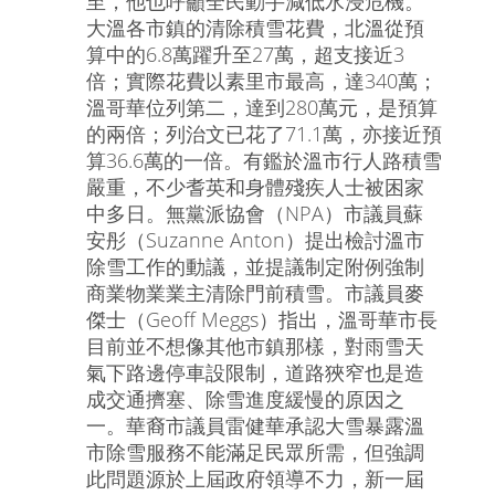
至，他也呼籲全民動手減低水浸危機。
大溫各市鎮的清除積雪花費，北溫從預
算中的6.8萬躍升至27萬，超支接近3
倍；實際花費以素里市最高，達340萬；
溫哥華位列第二，達到280萬元，是預算
的兩倍；列治文已花了71.1萬，亦接近預
算36.6萬的一倍。有鑑於溫市行人路積雪
嚴重，不少耆英和身體殘疾人士被困家
中多日。無黨派協會（NPA）市議員蘇
安彤（Suzanne Anton）提出檢討溫市
除雪工作的動議，並提議制定附例強制
商業物業業主清除門前積雪。市議員麥
傑士（Geoff Meggs）指出，溫哥華市長
目前並不想像其他市鎮那樣，對雨雪天
氣下路邊停車設限制，道路狹窄也是造
成交通擠塞、除雪進度緩慢的原因之
一。華裔市議員雷健華承認大雪暴露溫
市除雪服務不能滿足民眾所需，但強調
此問題源於上屆政府領導不力，新一屆