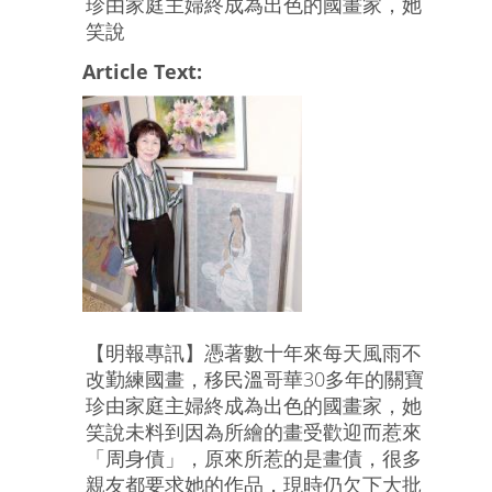
珍由家庭主婦終成為出色的國畫家，她
笑說
Article Text:
【明報專訊】憑著數十年來每天風雨不
改勤練國畫，移民溫哥華30多年的關寶
珍由家庭主婦終成為出色的國畫家，她
笑說未料到因為所繪的畫受歡迎而惹來
「周身債」，原來所惹的是畫債，很多
親友都要求她的作品，現時仍欠下大批