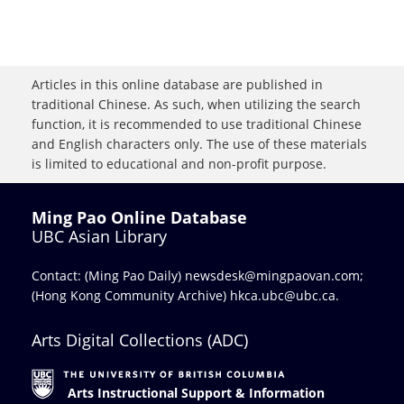
Articles in this online database are published in
traditional Chinese. As such, when utilizing the search
function, it is recommended to use traditional Chinese
and English characters only. The use of these materials
is limited to educational and non-profit purpose.
Ming Pao Online Database
UBC Asian Library
Contact: (Ming Pao Daily)
newsdesk@mingpaovan.com
;
(Hong Kong Community Archive)
hkca.ubc@ubc.ca
.
Arts Digital Collections (ADC)
Arts Instructional Support & Information