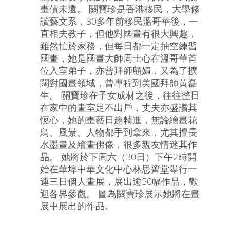
畫債未還。 關寶珍是香港移民，大學修
讀藝文系，30多年前移民溫哥華後，一
直相夫教子，但他對國畫有很大興趣，
雖然忙於家務，但每日都一定抽空練習
國畫，她是國畫大師周士心在溫哥華首
位入室弟子，亦曾拜師顧媚，又為了擴
闊對國畫領域，曾專程到美國拜師黃磊
生。 關寶珍在子女成材之後，往往整日
在家中的畫室足不出戶，丈夫亦盛讚其
恆心，她的畫藝日趨精進，無論繪畫花
鳥、風景、人物都手到拿來，尤其擅長
水墨畫及繪畫佛像，很多親友情迷其作
品。 她將於下周六（30日）下午2時開
始在華埠中華文化中心林思齊堂舉行一
連三日個人畫展，展出逾50幅作品，歡
迎各界參觀。 圖為關寶珍展示她將在畫
展中展出的作品。