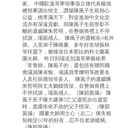
家。 中國駐溫哥華領事張立偉代表楊強
總領事讀出悼文，讚揚陳風子生前熱心
公益，桃李滿天下，對促進加中文化交
流亦有深遠貢獻。與陳風子生前形影不
離的遺孀陳朱哲明，在整個喪禮上不停
拭淚，場面感人。 陳風子的靈柩在4名外
孫、入室弟子陳維廉、多年好友胡振秋
等扶靈下，被移送往本那比的科士蘭墓
園火葬。 昨日到場送別溫哥華藝術界
「常青樹」陳風子的，還包括有聯邦國
會議員陳卓愉、省議員李燦明等政要名
人及社區僑領等多人。 陳風子的遺孀陳
朱哲明與丈夫鶼鰈情深，在整個喪禮上
不停拭淚，場面感人。（陳穎茵攝） 陳
風子長子陳大建捧亡父遺照步出靈堂
時，盡露依依不捨的父子情深。（陳穎
茵攝） 國畫大師周士心（左二）痛失相
知相交60年的好友，忍不住老淚縱橫。
（陳穎茵攝）