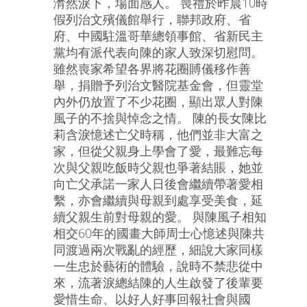
潸然淚下，場面感人。 喪禮於昨晨10時
假列治文殯儀館舉行，聯邦政府、省
府、中國駐溫哥華總領事館、省新民主
黨均有派代表向陳的家人致深切慰問。
雖然喪家希望各界將花圈賻儀移作善
舉，捐贈予列治文醫院基金會，但靈堂
內外仍放置了不少花圈，顯出眾人對陳
風子的不捨與悼念之情。 陳的長女陳比
莉含淚憶述亡父時稱，他們並非大富之
家，但從父親身上學會了愛，最難忘每
次與父親吃飯時父親也爭著結賬，她並
向亡父承諾一家人日後會繼續帶著愛相
繫，亦會繼續與母親到處享受美食，延
續父親生前對母親的愛。 與陳風子相知
相交60年的國畫大師周士心憶述與陳共
同渡過兩次戰亂的經歷，細說大家同樣
一生忠於藝術的體驗，說時不禁悲從中
來，流著淚總結陳的人生啟發了後輩要
愛惜生命、以好人好事回報社會與國