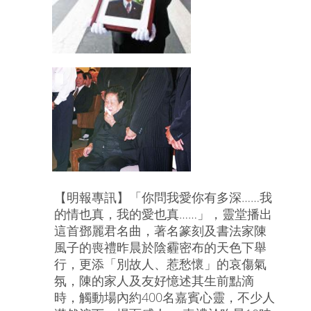
【明報專訊】「你問我愛你有多深……我
的情也真，我的愛也真……」，靈堂播出
這首鄧麗君名曲，著名篆刻及書法家陳
風子的喪禮昨晨於陰霾密布的天色下舉
行，更添「別故人、惹愁懷」的哀傷氣
氛，陳的家人及友好憶述其生前點滴
時，觸動場內約400名嘉賓心靈，不少人