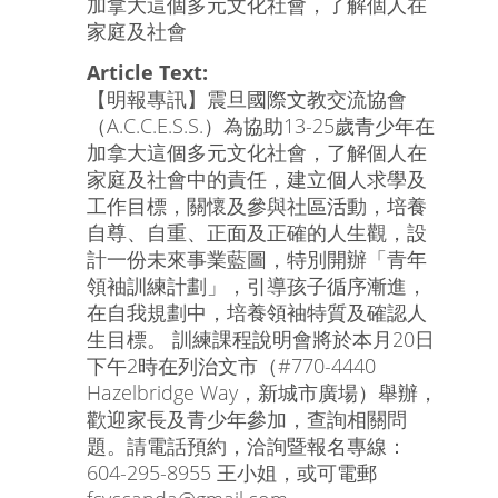
加拿大這個多元文化社會，了解個人在
家庭及社會
Article Text:
【明報專訊】震旦國際文教交流協會
（A.C.C.E.S.S.）為協助13-25歲青少年在
加拿大這個多元文化社會，了解個人在
家庭及社會中的責任，建立個人求學及
工作目標，關懷及參與社區活動，培養
自尊、自重、正面及正確的人生觀，設
計一份未來事業藍圖，特別開辦「青年
領袖訓練計劃」，引導孩子循序漸進，
在自我規劃中，培養領袖特質及確認人
生目標。 訓練課程說明會將於本月20日
下午2時在列治文市（#770-4440
Hazelbridge Way，新城市廣場）舉辦，
歡迎家長及青少年參加，查詢相關問
題。請電話預約，洽詢暨報名專線：
604-295-8955 王小姐，或可電郵