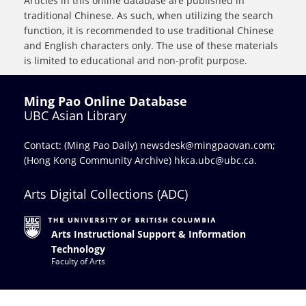
Articles in this online database are published in
traditional Chinese. As such, when utilizing the search
function, it is recommended to use traditional Chinese
and English characters only. The use of these materials
is limited to educational and non-profit purpose.
Ming Pao Online Database
UBC Asian Library
Contact: (Ming Pao Daily)
newsdesk@mingpaovan.com
;
(Hong Kong Community Archive)
hkca.ubc@ubc.ca
.
Arts Digital Collections (ADC)
Arts Instructional Support & Information
Technology
Faculty of Arts