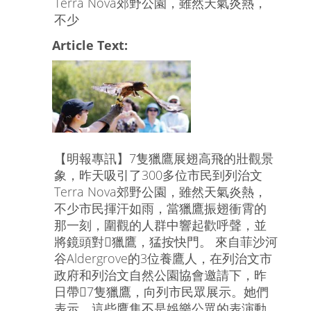
Terra Nova郊野公園，雖然天氣炎熱，
不少
Article Text:
【明報專訊】7隻獵鷹展翅高飛的壯觀景
象，昨天吸引了300多位市民到列治文
Terra Nova郊野公園，雖然天氣炎熱，
不少市民揮汗如雨，當獵鷹振翅衝霄的
那一刻，圍觀的人群中響起歡呼聲，並
將鏡頭對獵鷹，猛按快門。 來自菲沙河
谷Aldergrove的3位養鷹人，在列治文市
政府和列治文自然公園協會邀請下，昨
日帶7隻獵鷹，向列市民眾展示。她們
表示，這些鷹隼不是娛樂公眾的表演動