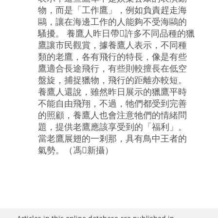
物，而是「工作鷹」，例如負責趕走海
鷗，讓在海邊工作的人能夠不受海鷗的
騷擾。 養鷹人昨日帶許多不同品種的獵
鷹讓市民觀賞，據養鷹人表示，不同種
類的老鷹，各有飛行的特長，像是有些
鷹適合長途飛行，有些則較擅長在低空
盤旋，捕捉獵物，飛行的距離亦較短。
養鷹人還說，雖然昨日展示的獵鷹平時
不能自由飛翔，不過，牠們都受到完善
的照顧，養鷹人也會注意牠們的情緒問
題，提供老鷹應該享受到的「福利」。
當老鷹展翅的一剎那，具有鳥中王者的
氣勢。（馮新攝）