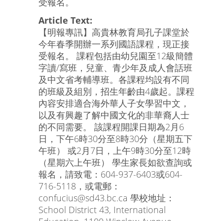
受報名。
Article Text:
【明報專訊】高貴林教育局孔子課堂於
今年春季開辦一系列國語課程，現正接
受報名。 課程包括由幼兒園至12級簡體
字讀/寫班，兒童、青少年及成人會話班
及中文省考輔導班。各課程均設有不同
的班級及組別，招生年齡由4歲起。課程
內容安排適合海外華人子女學習中文，
以及有興趣了解中國文化的非華裔人士
的不同需要。 該課程開課日期為2月6
日，下午6時30分至8時30分（星期五下
午班） 或2月7日，上午9時30分至12時
（星期六上午班） 學生家長如欲查詢或
報名，請致電：604-937-6403或604-
716-5118，或電郵：
confucius@sd43.bc.ca 學校地址：
School District 43, International