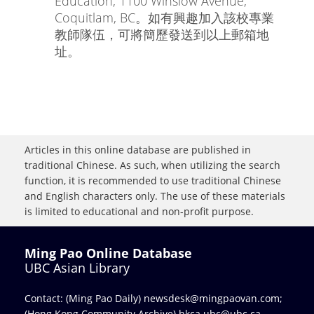
Education, 1100 Winslow Avenue,
Coquitlam, BC。如有興趣加入該校專業
教師隊伍，可將簡歷發送到以上郵箱地
址。
Articles in this online database are published in
traditional Chinese. As such, when utilizing the search
function, it is recommended to use traditional Chinese
and English characters only. The use of these materials
is limited to educational and non-profit purpose.
Ming Pao Online Database
UBC Asian Library
Contact: (Ming Pao Daily)
newsdesk@mingpaovan.com
;
(Hong Kong Community Archive)
hkca.ubc@ubc.ca
.