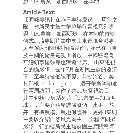
題「BC農業—加西明珠」在本地
Article Text:
【明報專訊】在昨日卑詩慶祝150周年之
際，省新民主黨在華埠舉行電視系列專
題「BC農業—加西明珠」在本地的首映
儀式。該專題片由中國山東電視台派專
人至省內5個地區拍攝製作，並已在山東
及中國的衛星電視上播放。中國駐溫哥
華總領事楊強等也獲邀出席。 山東電視
台的攝影隊，去年7月在新民主黨的邀請
下，至卑詩省低陸平原、菲沙河谷、奧
肯那根（Okanagan）、溫哥華島等地進
行兩周訪問，製作了共20集電視節目，
其中包括17集系列片「BC農業—加西明
珠」，主要介紹卑詩省釀酒、水果、花
卉、有機農場、農地保護等；另外3集則
主要以介紹自然風光為主。 全程陪同攝
影隊一行的省新民主黨黨團主席關慧貞