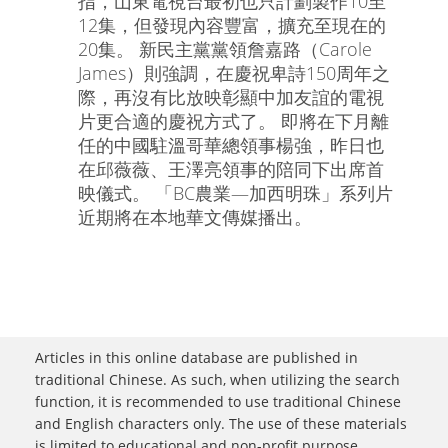
指，山東電視台最初也只計劃製作10至
12集，但發現內容豐富，擴充至現在的
20集。 新民主黨黨領詹嘉路（Carole
James）則強調，在慶祝卑詩150周年之
際，再沒有比放映彰顯中加友誼的電視
片更合適的慶祝方式了。 即將在下月離
任的中國駐溫哥華總領事楊強，昨日也
在邱薇薇、王澤亮領事的陪同下出席首
映儀式。 「BC農業—加西明珠」系列片
近期將在本地華文傳媒播出。
Articles in this online database are published in
traditional Chinese. As such, when utilizing the search
function, it is recommended to use traditional Chinese
and English characters only. The use of these materials
is limited to educational and non-profit purpose.