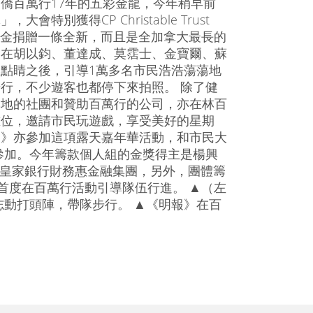
僑百萬行17年的五彩金龍，今年稍早前
大會特別獲得CP Christable Trust
基金捐贈一條全新，而且是全加拿大最長的
，在胡以鈞、董達成、莫霑士、金寶爾、蘇
點睛之後，引導1萬多名市民浩浩蕩蕩地
行，不少遊客也都停下來拍照。 除了健
本地的社團和贊助百萬行的公司，亦在林百
攤位，邀請市民玩遊戲，享受美好的星期
報》亦參加這項露天嘉年華活動，和市民大
參加。今年籌款個人組的金獎得主是楊興
、皇家銀行財務惠金融集團，另外，團體籌
日首度在百萬行活動引導隊伍行進。 ▲（左
動打頭陣，帶隊步行。 ▲《明報》在百
）