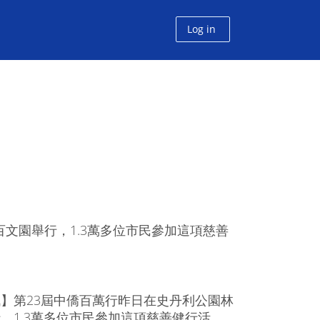
Log in
文園舉行，1.3萬多位市民參加這項慈善
】第23屆中僑百萬行昨日在史丹利公園林
，1.3萬多位市民參加這項慈善健行活