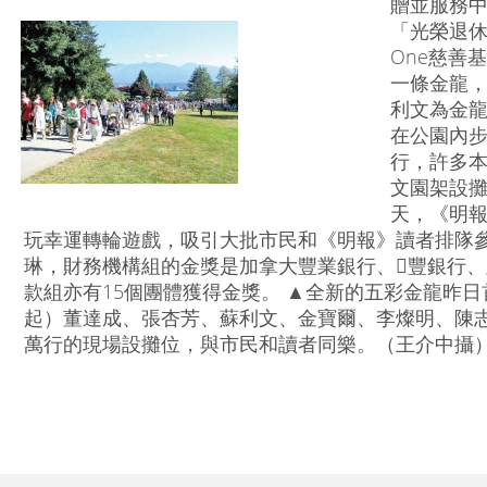
贈並服務中
「光榮退休」，
One慈善
一條金龍
利文為金龍
在公園內步
行，許多
文園架設
天，《明
玩幸運轉輪遊戲，吸引大批市民和《明報》讀者排隊
琳，財務機構組的金獎是加拿大豐業銀行、豐銀行
款組亦有15個團體獲得金獎。 ▲全新的五彩金龍昨
起）董達成、張杏芳、蘇利文、金寶爾、李燦明、陳志
萬行的現場設攤位，與市民和讀者同樂。（王介中攝