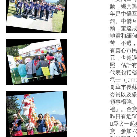
動，總共籌
年是中僑互
鈞、中僑
輸，董達
地震和緬
苦，不過
有善心市民
元，也超過
照，估計有
代表包括
霑士（Jame
哥華市長
委員以及
領事楊強
禮」。金
昨日有近5
愛犬一起
寶，參加7