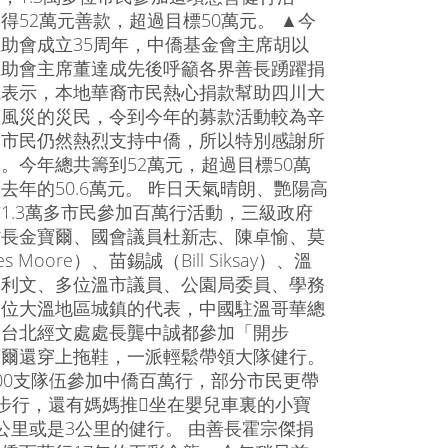
得52萬元善款，超過目標50萬元。 ▲今
助會成立35周年，中僑基金會主席胡以
互助會主席董達成先後呼籲各界善長踴躍捐
成表示，本地華裔市民熱心捐款幫助四川大
甸風災的災民，令到今年的募款活動較為辛
，市民仍然熱烈支持中僑，所以特別感謝所
。今年總共籌到52萬元，超過目標50萬
去年的50.6萬元。 昨日天氣晴朗、艷陽高
1.3萬多市民參加百萬行活動，三級政府
省長金寶爾、國會議員杜新志、陳卓愉、莫
s Moore）、苗錫誠（Bill Siksay）、溫
蘇利文、多位溫市議員、公園局委員、學務
多位大溫地區城鎮的代表，中國駐溫哥華總
、台北經文處處長龔中誠都參加「開步
寶爾還穿上拖鞋，一派輕鬆帶領大隊健行。
00支隊伍參加中僑百萬行，部分市民更帶
步行，還有媽媽推坐在嬰兒車裏的小寶
公里或是3公里的健行。 由善長霍宗傑捐