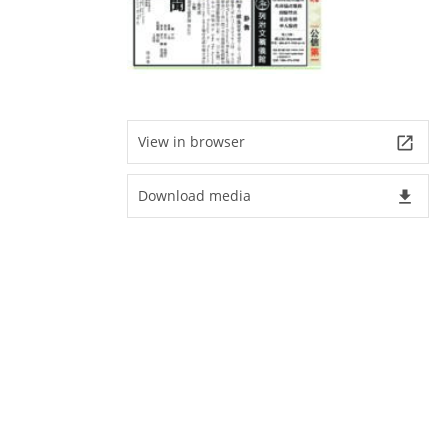
View in browser
launch
Download media
file_download