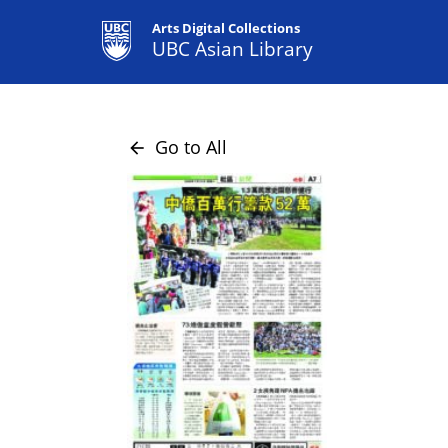
Arts Digital Collections
UBC Asian Library
Go to All
arrow_back