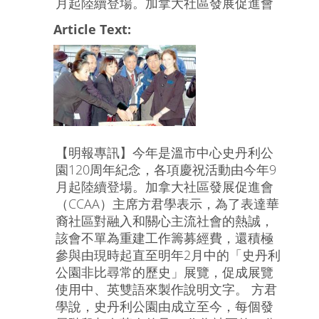
月起陸續登場。加拿大社區發展促進會
Article Text:
【明報專訊】今年是溫市中心史丹利公
園120周年紀念，各項慶祝活動由今年9
月起陸續登場。加拿大社區發展促進會
（CCAA）主席方君學表示，為了表達華
裔社區對融入和關心主流社會的熱誠，
該會不單為重建工作籌募經費，還積極
參與由現時起直至明年2月中的「史丹利
公園非比尋常的歷史」展覽，促成展覽
使用中、英雙語來製作說明文字。 方君
學說，史丹利公園由成立至今，每個發