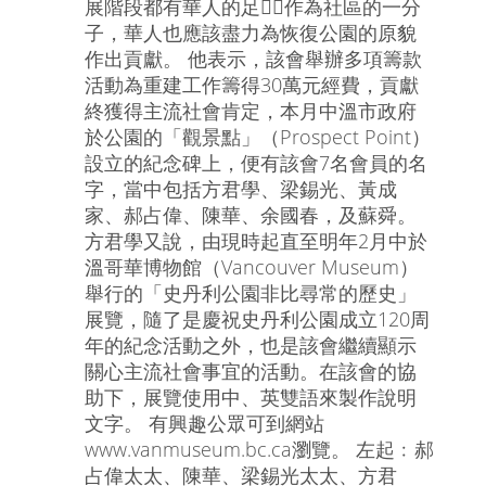
展階段都有華人的足，作為社區的一分
子，華人也應該盡力為恢復公園的原貌
作出貢獻。 他表示，該會舉辦多項籌款
活動為重建工作籌得30萬元經費，貢獻
終獲得主流社會肯定，本月中溫市政府
於公園的「觀景點」（Prospect Point）
設立的紀念碑上，便有該會7名會員的名
字，當中包括方君學、梁錫光、黃成
家、郝占偉、陳華、余國春，及蘇舜。
方君學又說，由現時起直至明年2月中於
溫哥華博物館（Vancouver Museum）
舉行的「史丹利公園非比尋常的歷史」
展覽，隨了是慶祝史丹利公園成立120周
年的紀念活動之外，也是該會繼續顯示
關心主流社會事宜的活動。在該會的協
助下，展覽使用中、英雙語來製作說明
文字。 有興趣公眾可到網站
www.vanmuseum.bc.ca瀏覽。 左起﹕郝
占偉太太、陳華、梁錫光太太、方君