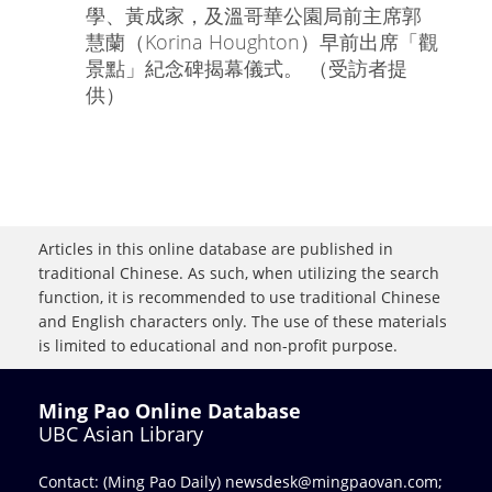
學、黃成家，及溫哥華公園局前主席郭
慧蘭（Korina Houghton）早前出席「觀
景點」紀念碑揭幕儀式。 （受訪者提
供）
Articles in this online database are published in
traditional Chinese. As such, when utilizing the search
function, it is recommended to use traditional Chinese
and English characters only. The use of these materials
is limited to educational and non-profit purpose.
Ming Pao Online Database
UBC Asian Library
Contact: (Ming Pao Daily)
newsdesk@mingpaovan.com
;