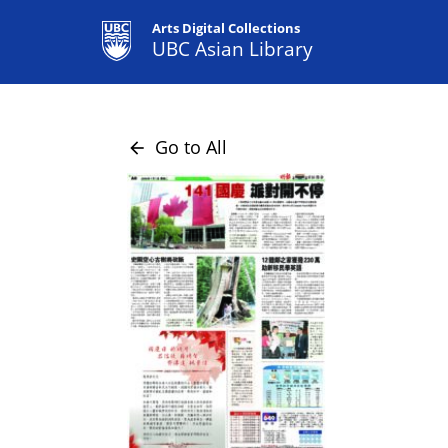
Arts Digital Collections
UBC Asian Library
Go to All
arrow_back