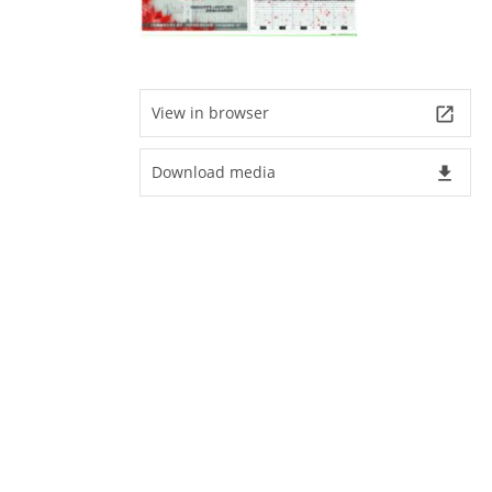
View in browser
launch
Download media
file_download