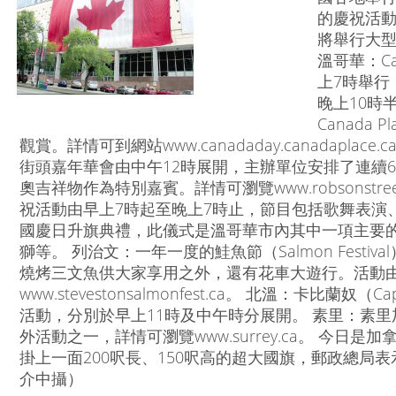
的慶祝活動也
將舉行大
溫哥華：Ca
上7時舉行
晚上10時半
Canada
觀賞。詳情可到網站www.canadaday.canadaplace
街頭嘉年華會由中午12時展開，主辦單位安排了連續6
奧吉祥物作為特別嘉賓。詳情可瀏覽www.robsonstreet.c
祝活動由早上7時起至晚上7時止，節目包括歌舞表演、
國慶日升旗典禮，此儀式是溫哥華市內其中一項主要
獅等。 列治文：一年一度的鮭魚節（Salmon Festi
燒烤三文魚供大家享用之外，還有花車大遊行。活動由
www.stevestonsalmonfest.ca。 北溫：卡比蘭奴（
活動，分別於早上11時及中午時分展開。 素里：素
外活動之一，詳情可瀏覽www.surrey.ca。 今
掛上一面200呎長、150呎高的超大國旗，郵政總局
介中攝）