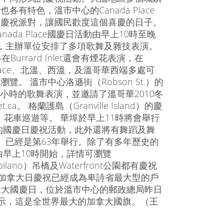
各有特色，溫市中心的Canada Place
型慶祝派對，讓國民歡度這個喜慶的日子。
nada Place國慶日活動由早上10時至晚
，主辦單位安排了多項歌舞及雜技表演。
在Burrard Inlet還會有煙花表演，在
 Place、北溫、西溫，及溫哥華西端多處可
.ca瀏覽。 溫市中心洛遜街（Robson St.）的
小時的歌舞表演，並邀請了溫哥華2010冬
a。 格蘭護島（Granville Island）的慶
花車巡遊等。 華埠於早上11時將會舉行
的國慶日慶祝活動，此外還將有舞蹈及舞
val）已經是第63年舉行。除了有多年歷史的
早上10時開始，詳情可瀏覽
Capilano）吊橋及Waterfront公園都有慶祝
里加拿大日慶祝已經成為卑詩省最大型的戶
日是加拿大國慶日，位於溫市中心的郵政總局昨日
表示，這是全世界最大的加拿大國旗。（王