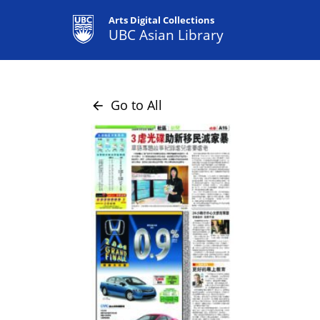
Arts Digital Collections
UBC Asian Library
Go to All
arrow_back