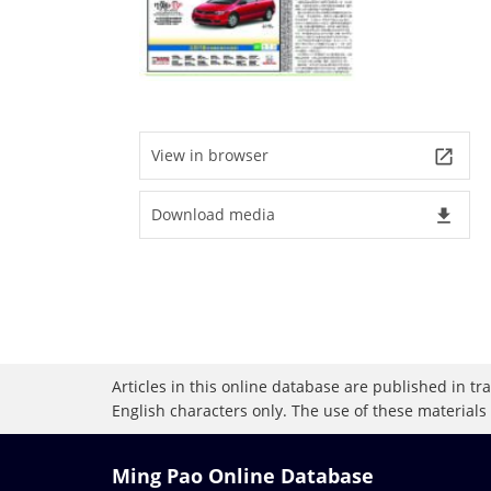
View in browser
launch
Download media
file_download
Articles in this online database are published in t
English characters only. The use of these materials
Ming Pao Online Database