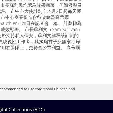
市市長蘇利民均認為效果顯著，但遭溫警及
評。 市中心大使計劃自本月2日起每天運
，市中心商業促進會行政總監高蒂爾
es Gauthier）昨日在記者會上稱， 計劃轉為
成效顯著。 市長蘇利文（Sam Sullivan）
公帑支持私人保安，蘇利文解釋該計劃的
員歧視性工作者，騷擾癮君子及無家可歸
用在警隊上，更符合公眾利益。 高蒂爾
is recommended to use traditional Chinese and
gital Collections (ADC)