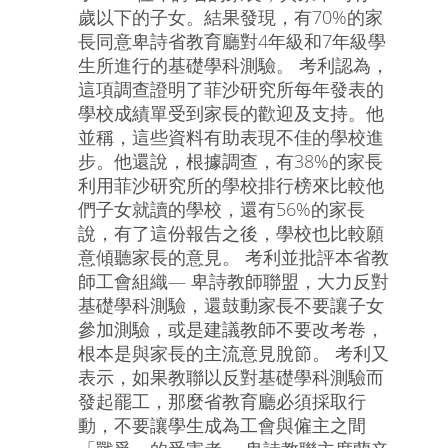
歲以下的子女。結果發現，有70%的家
長同意卑詩省教育廳對4年級和7年級學
生所進行的基礎學科測驗。 考利認為，
這項調查證明了菲沙研究所每年發表的
學校成績單受到家長的歡迎及支持。他
並稱，這些資料有助表現不佳的學校進
步。他還說，根據調查，有38%的家長
利用菲沙研究所的學校排行榜來比較他
們子女就讀的學校，還有56%的家長
說，有了這份報告之後，學校也比較願
意傾聽家長的意見。 考利並批評本省教
師工會組織— 卑詩教師聯盟，大力反對
基礎學科測驗，還鼓動家長不要讓子女
參加測驗，或是建議教師不要改考卷，
根本是與家長的主流意見脫節。 考利又
表示，如果教聯以反對基礎學科測驗而
發起罷工，那麼省教育廳必須採取行
動，不要讓學生成為工會與僱主之間