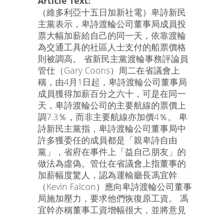
Article Text:
（維多利亞十五日加新社電）卑詩新民
主黨表示，卑詩渡輪公司董事局成員投
票大幅加薪給自己的同一天，依靠渡輪
為交通工具的社區人士支付的船票價格
則被調高。 省新民主黨渡輪事務評論員
管仕（Gary Coons）周二在省議會上
稱，由4月1日起，卑詩渡輪公司董事局
成員獲得加薪百分之六十，可是在同一
天，卑詩渡輪公司的主要航線的票價上
調7.3％，而非主要航線亦加價4％。 卑
詩新民主黨指，卑詩渡輪公司董事局中
許多獲委任的成員都是「親卑詩自由
黨」，省府在事件上「益自己朋友」的
做法為虛偽。管仕在省議會上指董事的
加薪幅度驚人，認為運輸廳長馮宜幹
（Kevin Falcon）應向卑詩渡輪公司董事
局施加壓力，要求他們恢復原工資。 馮
宜幹亦稱董事工資增幅很大，並將意見