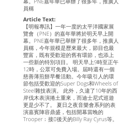
幕。PNE嘉年華已舉辦了很多年，推廣人
員稱
Article Text:
【明報專訊】一年一度的太平洋國家展
覽會（PNE）的嘉年華將於明天早上開
幕。PNE嘉年華已舉辦了很多年，推廣人
員稱，今年規模是歷來最大，節目也最
豐富，既有受歡迎的舊有環節，也添上
一些新的特別項目。 明天早上9時至正午
12時，公眾可免費入場。屆時還有一個
慈善薄煎餅早餐活動。今年吸引人的環
節包括受歡迎的Super Dogs和Wheels of
Steel雜技表演。 此外，久違了10年的西
岸伐木表演捲土重來，而迪士尼式巡遊
更是少不了。 夏日之夜音樂會系列的表
演嘉賓陣容鼎盛，包括開幕當晚的
Trooper﹔接後天的Billy Ray Cyrus等。