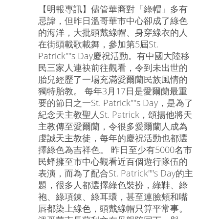
【明報專訊】儘管華裔對「綠帽」多有
忌諱，但昨日溫哥華市中心卻成了綠色
的海洋，大批頭戴綠帽、身穿綠衣的人
在街頭載歌載舞，參加第5屆St.
Patrick''''s Day慶祝活動。有中國大陸移
民三家人連袂前往觀看，令到未出世的
胎兒經歷了一場充滿愛爾蘭民族風情的
獨特胎教。 每年3月17日是愛爾蘭最重
要的節日之一St. Patrick''''s Day，是為了
紀念天主教聖人St. Patrick，頌揚他將天
主教傳至愛爾蘭，令很多愛爾蘭人成為
虔誠天主教徒，每年的慶祝活動也都選
擇綠色為吉祥色。 昨日至少有5000名市
民蜂擁至市中心觀看近百個遊行隊伍的
表演，而為了配合St. Patrick''''s Day的主
題，很多人都選擇綠色裝扮，綠鞋、綠
袍、綠項鍊、綠耳環，甚至連臉頰和嘴
唇都染上綠色，頭戴綠帽只算平常事。