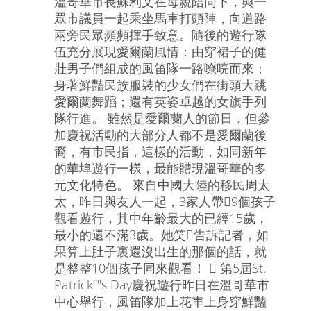
溫哥華市長蘇利文在母親陪同下，與一
眾市議員一起乘坐馬車打頭陣，向道路
兩旁民眾頻頻揮手致意。隨後的遊行隊
伍充分展現愛爾蘭風情：由穿裙子的健
壯男子們組成的風笛隊一路嘹喨而來；
身著鮮豔民族服裝的少女們在街頭大跳
愛爾蘭舞蹈；還有英姿卓越的女旗手列
隊行進。 雖然是愛爾蘭人的節日，但參
加慶祝活動的大部分人都不是愛爾蘭後
裔，有市民指，這樣的活動，如同新年
的華埠遊行一樣，最能體現溫哥華的多
元文化特色。 來自中國大陸的移民周太
太，昨日與友人一起，3家人帶9個孩子
觀看遊行，其中年齡最大的已經15歲，
最小的還不滿3歲。她笑告訴記者，如
果算上肚子裏還沒出生的那個的話，就
是整整10個孩子同來觀看！  第5屆St.
Patrick''''s Day慶祝遊行昨日在溫哥華市
中心舉行，風笛隊加上花車上身穿鮮豔