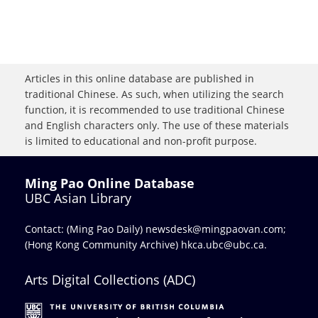
Articles in this online database are published in
traditional Chinese. As such, when utilizing the search
function, it is recommended to use traditional Chinese
and English characters only. The use of these materials
is limited to educational and non-profit purpose.
Ming Pao Online Database
UBC Asian Library
Contact: (Ming Pao Daily)
newsdesk@mingpaovan.com
;
(Hong Kong Community Archive)
hkca.ubc@ubc.ca
.
Arts Digital Collections (ADC)