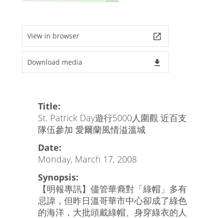
View in browser
launch
Download media
file_download
Title:
St. Patrick Day遊行5000人圍觀 近百支
隊伍參加 愛爾蘭風情溢溫城
Date:
Monday, March 17, 2008
Synopsis:
【明報專訊】儘管華裔對「綠帽」多有
忌諱，但昨日溫哥華市中心卻成了綠色
的海洋，大批頭戴綠帽、身穿綠衣的人