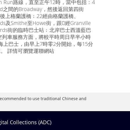
 Run路線，直至正午12時，當中包括﹕4
rard之間的Broadway，然後返回第四街
fic街，然後上格蘭護橋﹔22經由格蘭護橋、
s及Smithe至Howe街，跟經Granville
chards街的臨時巴士站﹔北岸巴士西溫藍巴
 架空列車服務方面，將較平時周日早半小時
上巴士，由早上7時零2分開始，每15分
班。 詳情可瀏覽運聯網站
is recommended to use traditional Chinese and
gital Collections (ADC)