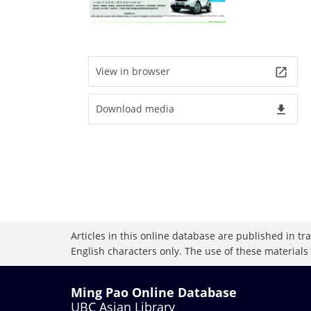
View in browser
launch
Download media
file_download
Articles in this online database are published in t
English characters only. The use of these materials
Ming Pao Online Database
UBC Asian Library