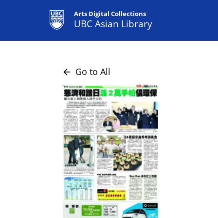
Arts Digital Collections
UBC Asian Library
Go to All
arrow_back