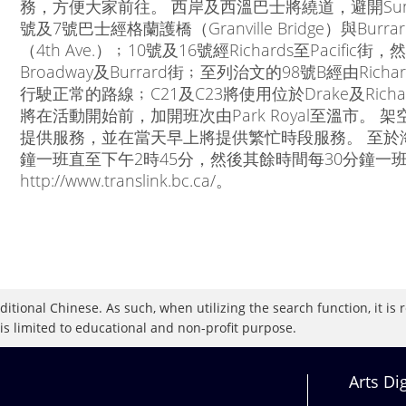
務，方便大家前往。 西岸及西溫巴士將繞道，避開Sun
號及7號巴士經格蘭護橋（Granville Bridge）與Bur
（4th Ave.）﹔10號及16號經Richards至Paci
Broadway及Burrard街﹔至列治文的98號B經由Richard
行駛正常的路線﹔C21及C23將使用位於Drake及Ri
將在活動開始前，加開班次由Park Royal至溫市。
提供服務，並在當天早上將提供繁忙時段服務。 至於海
鐘一班直至下午2時45分，然後其餘時間每30分鐘一
http://www.translink.bc.ca/。
raditional Chinese. As such, when utilizing the search function, it 
 is limited to educational and non-profit purpose.
Arts Di