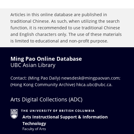
Articles in this online database are published in
traditional Chinese. As such, when utilizing the search
function, it is recommended to use traditional Chinese
and English characters only. The use of these materials
is limited to educational and non-profit purpose.
Ming Pao Online Database
UBC Asian Library
Contact: (Ming Pao Daily)
newsdesk@mingpaovan.com
;
(Hong Kong Community Archive)
hkca.ubc@ubc.ca
.
Arts Digital Collections (ADC)
Arts Instructional Support & Information
Technology
Faculty of Arts