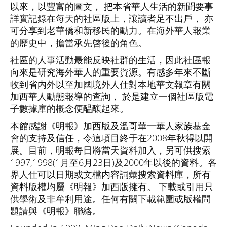
以來，以豐富的圖文， 把本省華人生活的新聞要事
詳實記錄在每天的社區版上，讓讀者足不出戶， 亦
可分享到老華僑和新移民的動力。在海外華人報業
的歷史中，擔當承先啓後的角色。
社區的人事活動最能反映社群的生活，因此社區報
向來是研究海外華人的重要資源。有感多年來不斷
收到省内外以至加國境外人仕對本地華文報章有關
加西華人動態報導的查詢， 於是建立一個社區版電
子數據庫的概念便醖釀起來。
本館感謝《明報》加西版及溫哥華一華人家族基金
會的支持及信任，令這項目終于在2008年秋得以開
展。目前，明報每日將當天資料加入，另可供搜索
1997,1998(1月至6月23日)及2000年以後的資料。各
界人仕可以日期或文檔内容詞彙搜索資料庫，所有
資料版權均屬《明報》加西版擁有。 下載或引用只
供學術及非牟利用途。任何有關下載範圍或版權問
題請與《明報》聯絡。